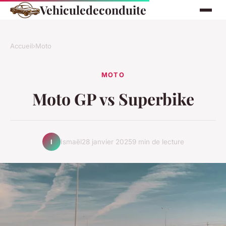
Vehiculedeconduite
Accueil
›
Moto
MOTO
Moto GP vs Superbike
Ismaël
28 janvier 2025
9 min de lecture
I