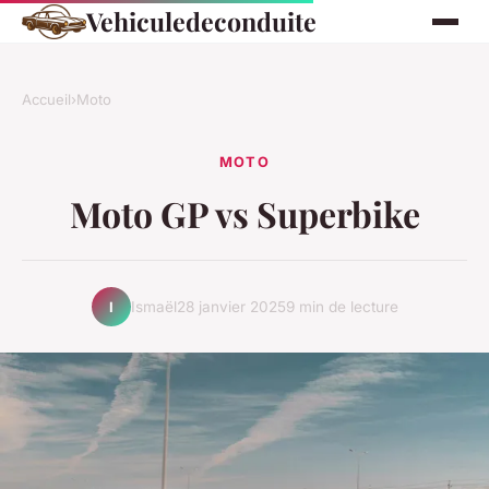
Vehiculedeconduite
Accueil
›
Moto
MOTO
Moto GP vs Superbike
Ismaël
28 janvier 2025
9 min de lecture
I