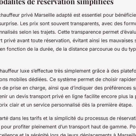
odalités de réservation simplifiées
 chauffeur privé Marseille adapté est essentiel pour bénéficie
surprise. Les prix sont souvent transparents, avec des form
nalisés selon les trajets. Cette transparence permet d’évalu
t privé avant toute réservation, évitant ainsi les mauvaises 
r en fonction de la durée, de la distance parcourue ou du ty
hauffeur luxe s’effectue très simplement grâce à des platef
ions mobiles dédiées. Ce système permet de choisir rapidem
re de prise en charge, ainsi que d’indiquer des préférences 
enir un devis transport privé en ligne facilite encore plus la 
prix clair et un service personnalisé dès la première étape.
arté dans les tarifs et la simplicité du processus de réserva
s pour profiter pleinement d’un transport haut de gamme. Po
cellence et la sérénité lors de leurs déplacements à Marseil