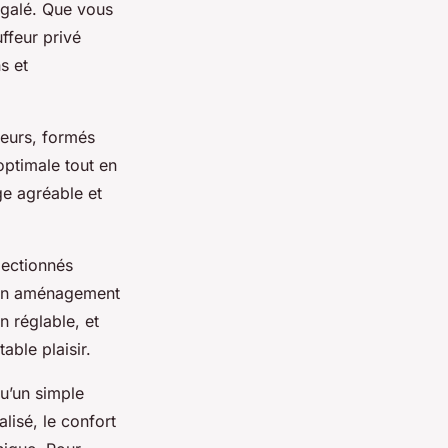
égalé. Que vous
ffeur privé
s et
feurs, formés
 optimale tout en
ge agréable et
lectionnés
'un aménagement
n réglable, et
able plaisir.
qu’un simple
lisé, le confort