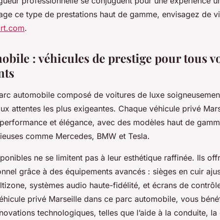
igueur professionnelle se conjuguent pour une expérience u
age ce type de prestations haut de gamme, envisagez de vi
ort.com
.
bile : véhicules de prestige pour tous v
nts
rc automobile composé de voitures de luxe soigneusement
ux attentes les plus exigeantes. Chaque véhicule privé Mar
, performance et élégance, avec des modèles haut de gamm
gieuses comme Mercedes, BMW et Tesla.
onibles ne se limitent pas à leur esthétique raffinée. Ils off
onnel grâce à des équipements avancés : sièges en cuir ajus
ltizone, systèmes audio haute-fidélité, et écrans de contrôle 
véhicule privé Marseille dans ce parc automobile, vous béné
novations technologiques, telles que l’aide à la conduite, la