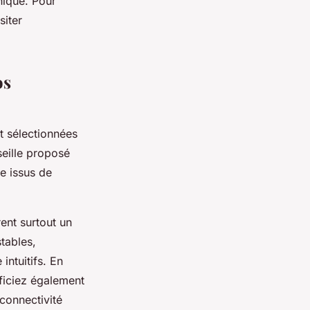
nique. Pour
siter
os
 sélectionnées
seille proposé
e issus de
rent surtout un
tables,
intuitifs. En
ficiez également
 connectivité