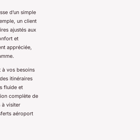
isse d’un simple
emple, un client
res ajustés aux
nfort et
ment appréciée,
 gamme.
t à vos besoins
es itinéraires
 fluide et
ction complète de
à visiter
sferts aéroport