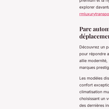
premium et la r
explorer davant
rmluxurytransp
Parc automo
déplaceme
Découvrez un pa
pour répondre a
allie modernité
marques presti
Les modèles disp
confort excepti
climatisation mu
choisissant un 
des dernières in