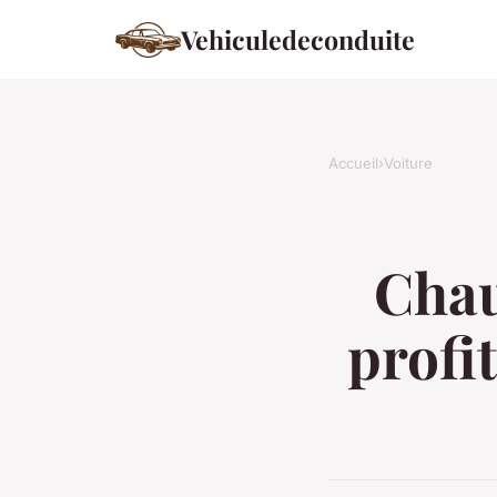
Vehiculedeconduite
Accueil
›
Voiture
Chau
profit