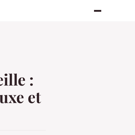
lle :
luxe et