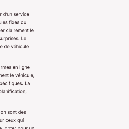
r d’un service
ules fixes ou
er clairement le
surprises. Le
pe de véhicule
ormes en ligne
ent le véhicule,
spécifiques. La
planification,
tion sont des
ur ceux qui
le, opter pour un