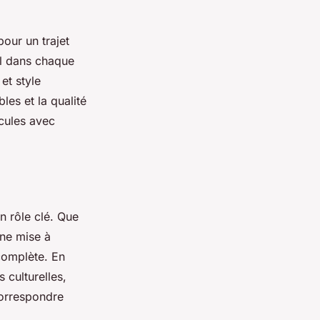
our un trajet
il dans chaque
et style
les et la qualité
cules avec
n rôle clé. Que
une mise à
 complète. En
s culturelles,
correspondre