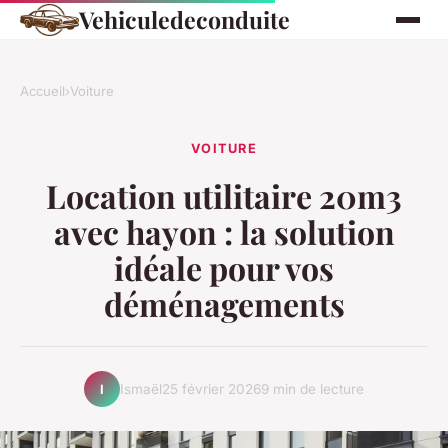
Vehiculedeconduite
Accueil
›
Voiture
VOITURE
Location utilitaire 20m3
avec hayon : la solution
idéale pour vos
déménagements
Ismaël
25 février 2026
9 min de lecture
I