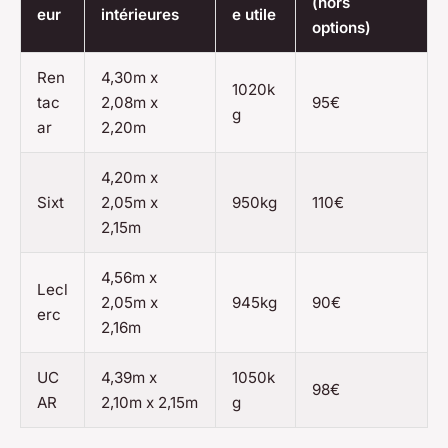
(hors
eur
intérieures
e utile
options)
Ren
4,30m x
1020k
tac
2,08m x
95€
g
ar
2,20m
4,20m x
Sixt
2,05m x
950kg
110€
2,15m
4,56m x
Lecl
2,05m x
945kg
90€
erc
2,16m
UC
4,39m x
1050k
98€
AR
2,10m x 2,15m
g