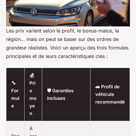
Les prix varient selon le profil, le bonus-malus, la
région… mais on peut se baser sur des ordres de
grandeur réalistes. Voici un aperçu des trois formules
principales et de leurs caractéristiques clés :
💰
🔧
Pri
🚗 Profil de
For
x
🛡️ Garanties
véhicule
mul
mo
incluses
recommandé
e
ye
n
À