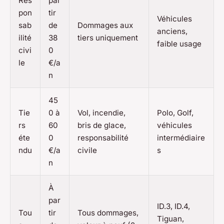
Res
par
pon
tir
Véhicules
sab
de
Dommages aux
anciens,
ilité
38
tiers uniquement
faible usage
civi
0
le
€/a
n
45
Tie
0 à
Vol, incendie,
Polo, Golf,
rs
60
bris de glace,
véhicules
éte
0
responsabilité
intermédiaire
ndu
€/a
civile
s
n
À
par
ID.3, ID.4,
Tou
tir
Tous dommages,
Tiguan,