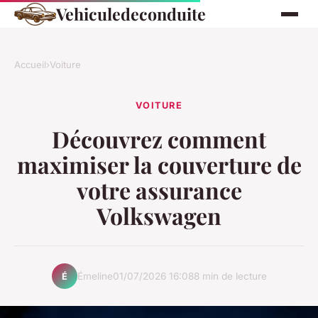
Vehiculedeconduite
Accueil
›
Voiture
VOITURE
Découvrez comment
maximiser la couverture de
votre assurance
Volkswagen
Émeline
01/07/2026 16:08
8 min de lecture
É