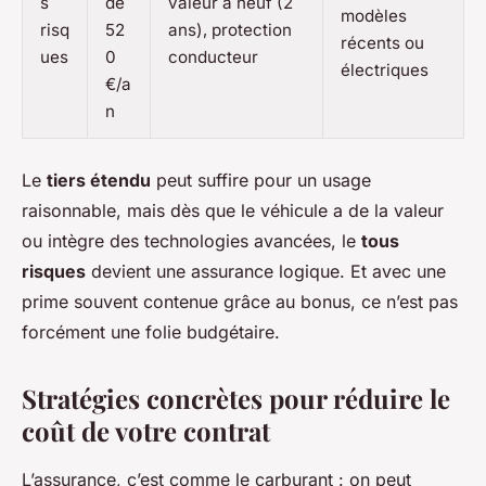
s
de
valeur à neuf (2
modèles
risq
52
ans), protection
récents ou
ues
0
conducteur
électriques
€/a
n
Le
tiers étendu
peut suffire pour un usage
raisonnable, mais dès que le véhicule a de la valeur
ou intègre des technologies avancées, le
tous
risques
devient une assurance logique. Et avec une
prime souvent contenue grâce au bonus, ce n’est pas
forcément une folie budgétaire.
Stratégies concrètes pour réduire le
coût de votre contrat
L’assurance, c’est comme le carburant : on peut